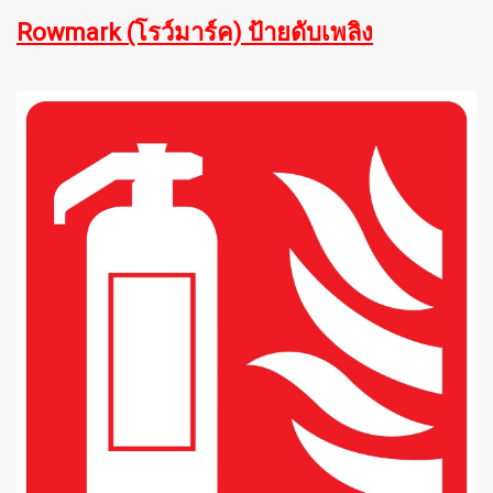
Rowmark (โรว์มาร์ค) ป้ายดับเพลิง