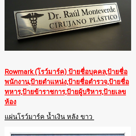
Rowmark (โรว์มาร์ค) ป้ายชื่อบุคคล,ป้ายชื่อ
พนักงาน,ป้ายตำแหน่ง,ป้ายชื่อตำรวจ,ป้ายชื่อ
ทหาร,ป้ายข้าราชการ,ป้ายผู้บริหาร,ป้ายเลข
ห้อง
แผ่นโรว์มาร์ค น้ำเงิน หลัง ขาว