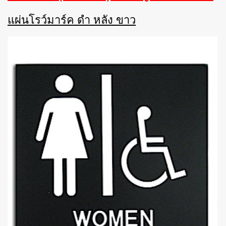
แผ่นโรว์มาร์ค ดำ หลัง ขาว