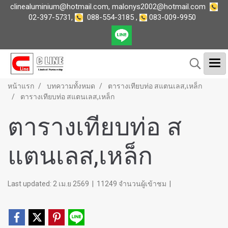
clinealuminium@hotmail.com
,
malonys2002@hotmail.com
02-397-5731
,
088-554-3185
,
083-009-9950
หน้าแรก
บทความทั้งหมด
ตารางเทียบท่อ สแตนเลส,เหล็ก
ตารางเทียบท่อ สแตนเลส,เหล็ก
ตารางเทียบท่อ ส
แตนเลส,เหล็ก
Last updated: 2 เม.ย 2569
|
11249 จำนวนผู้เข้าชม
|