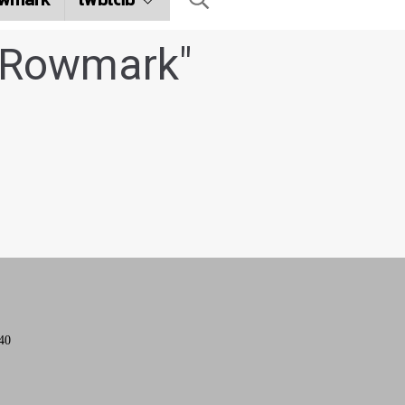
นRowmark"
40