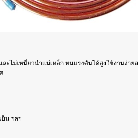
ะไม่เหนี่ยวนำแม่เหล็ก ทนแรงดันได้สูงใช้งานง่ายสา
ลต
งเย็น ฯลฯ