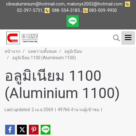
clinealuminium@hotmail.com
,
malonys2002@hotmail.com
02-397-5731
,
088-554-3185
,
083-009-9950
หน้าแรก
บทความทั้งหมด
อลูมิเนียม
อลูมิเนียม 1100 (Aluminium 1100)
อลูมิเนียม 1100
(Aluminium 1100)
Last updated: 2 เม.ย 2569
|
49766 จำนวนผู้เข้าชม
|