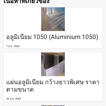
เนื้อหาที่เกี่ยวข้อง
อลูมิเนียม 1050 (Aluminium 1050)
7 พ.ย. 2560
แผ่นอลูมิเนียม กว้างยาวพิเศษ ราคา
ตามขนาด
25 ม.ค. 2564