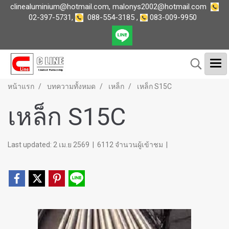
clinealuminium@hotmail.com
,
malonys2002@hotmail.com
02-397-5731
,
088-554-3185
,
083-009-9950
หน้าแรก
บทความทั้งหมด
เหล็ก
เหล็ก S15C
เหล็ก S15C
Last updated: 2 เม.ย 2569
|
6112 จำนวนผู้เข้าชม
|