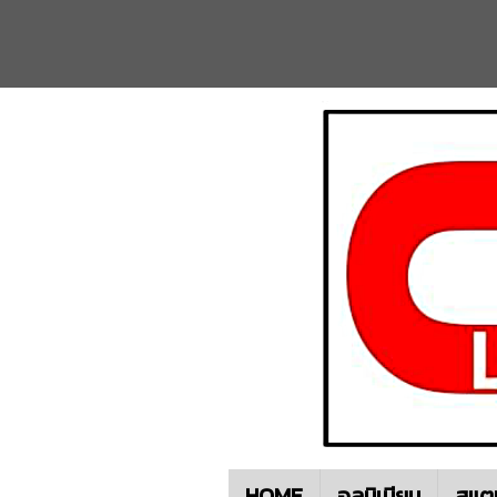
HOME
อลูมิเนียม
สแต