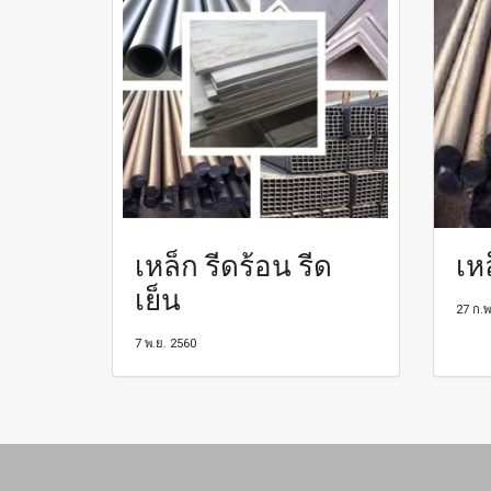
เหล็ก รีดร้อน รีด
เห
เย็น
27 ก.พ
7 พ.ย. 2560