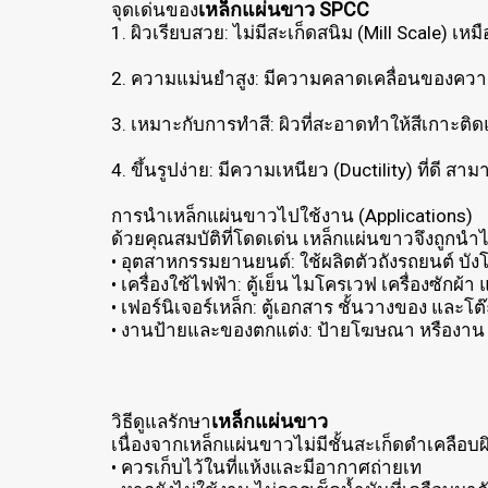
เหล็กแผ่นขาว SPCC
จุดเด่นของ
1. ผิวเรียบสวย: ไม่มีสะเก็ดสนิม (Mill Scale) 
2. ความแม่นยำสูง: มีความคลาดเคลื่อนของควา
3. เหมาะกับการทำสี: ผิวที่สะอาดทำให้สีเกาะติดแ
4. ขึ้นรูปง่าย: มีความเหนียว (Ductility) ที่ดี ส
การนำเหล็กแผ่นขาวไปใช้งาน (Applications)
ด้วยคุณสมบัติที่โดดเด่น เหล็กแผ่นขาวจึงถูก
• อุตสาหกรรมยานยนต์: ใช้ผลิตตัวถังรถยนต์ บั
• เครื่องใช้ไฟฟ้า: ตู้เย็น ไมโครเวฟ เครื่องซักผ
• เฟอร์นิเจอร์เหล็ก: ตู้เอกสาร ชั้นวางของ และโต
• งานป้ายและของตกแต่ง: ป้ายโฆษณา หรืองาน D
เหล็กแผ่นขาว
วิธีดูแลรักษา
เนื่องจากเหล็กแผ่นขาวไม่มีชั้นสะเก็ดดำเคลือบผิ
• ควรเก็บไว้ในที่แห้งและมีอากาศถ่ายเท