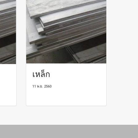
เหล็ก
11 พ.ย. 2560