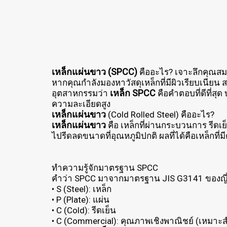
เหล็กแผ่นขาว (SPCC)
คืออะไร? เจาะลึกคุณสมบั
หากคุณกำลังมองหาวัสดุเหล็กที่มีผิวเรียบเนีย
เหล็ก SPCC
อุตสาหกรรมว่า
คือคำตอบที่ดีที่สุ
ความละเอียดสูง
เหล็กแผ่นขาว
(Cold Rolled Steel) คืออะไร?
เหล็กแผ่นขาว
คือ เหล็กที่ผ่านกระบวนการ รีด
ไปรีดลดขนาดที่อุณหภูมิปกติ ผลที่ได้คือเหล็กท
ทำความรู้จักมาตรฐาน SPCC
คำว่า SPCC มาจากมาตรฐาน JIS G3141 ของญี่ปุ่
• S (Steel): เหล็ก
• P (Plate): แผ่น
• C (Cold): รีดเย็น
• C (Commercial): คุณภาพเชิงพาณิชย์ (เหมาะส