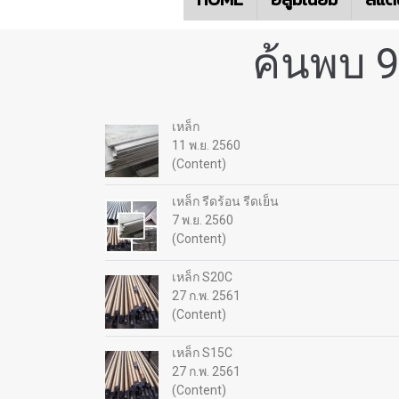
ค้นพบ 9
เหล็ก
11 พ.ย. 2560
(Content)
เหล็ก รีดร้อน รีดเย็น
7 พ.ย. 2560
(Content)
เหล็ก S20C
27 ก.พ. 2561
(Content)
เหล็ก S15C
27 ก.พ. 2561
(Content)