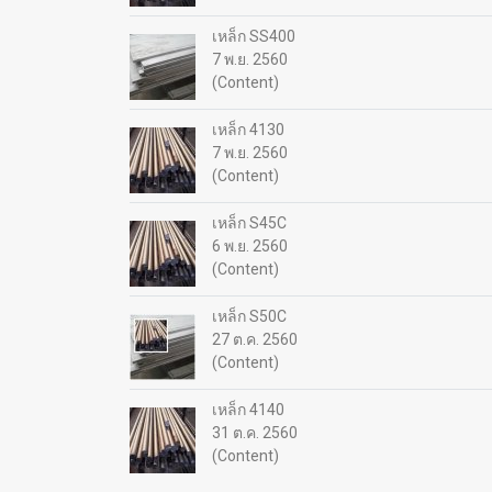
เหล็ก SS400
7 พ.ย. 2560
(Content)
เหล็ก 4130
7 พ.ย. 2560
(Content)
เหล็ก S45C
6 พ.ย. 2560
(Content)
เหล็ก S50C
27 ต.ค. 2560
(Content)
เหล็ก 4140
31 ต.ค. 2560
(Content)