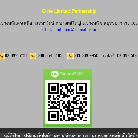
Cline Limited Partnership
.บางพลีนครเหนือ ถ.เทพารักษ์ ต.บางพลีใหญ่ อ.บางพลี
จ.
สมุทรปราการ 105
Clinealuminium@hotmail.com
02-397-5731
,
088-554-3185
,
083-009-9950
แฟ็กซ์.
02-397-586
Clineaa2561
บการณ์ที่ดีในการใช้งานเว็บไซต์ของท่าน ท่านสามารถอ่านรายละเอียดเพิ่มเติมได้ที่
Powered by
MakeWebEasy.com