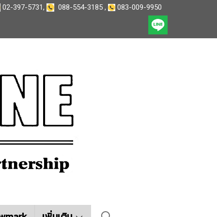
02-397-5731
,
088-554-3185
,
083-009-9950
wmark
เพิ่มเติม