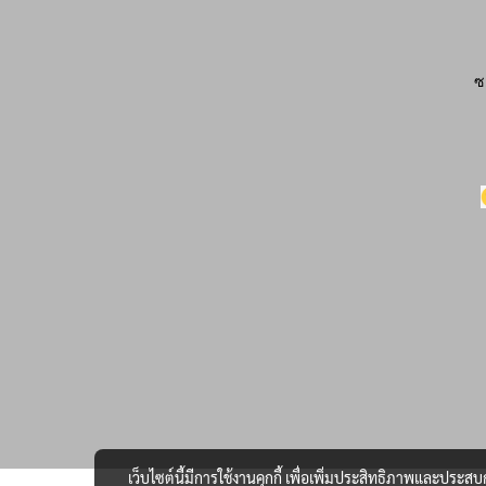
ซ
เว็บไซต์นี้มีการใช้งานคุกกี้ เพื่อเพิ่มประสิทธิภาพและประส