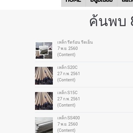
ค้นพบ 
เหล็ก รีดร้อน รีดเย็น
7 พ.ย. 2560
(Content)
เหล็ก S20C
27 ก.พ. 2561
(Content)
เหล็ก S15C
27 ก.พ. 2561
(Content)
เหล็ก SS400
7 พ.ย. 2560
(Content)