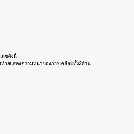
ขดังนี้
เลขท้ายแสดงความหนาของการเคลือบทั้ง2ด้าน