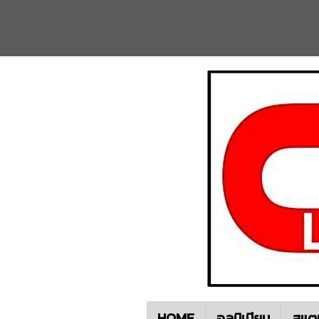
HOME
อลูมิเนียม
สแต