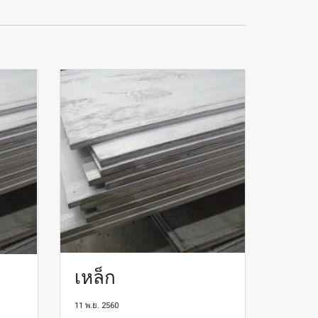
เหล็ก
11 พ.ย. 2560