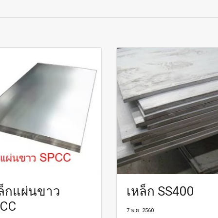
ล็กแผ่นขาว
เหล็ก SS400
CC
7 พ.ย. 2560