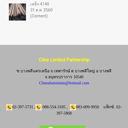
เหล็ก 4140
31 ต.ค. 2560
(Content)
Cline Limited Partnership
ซ.บางพลีนครเหนือ ถ.เทพารักษ์ ต.บางพลีใหญ่ อ.บางพลี
จ.
สมุทรปราการ 10540
Clinealuminium@hotmail.com
02-397-5731
,
088-554-3185
,
083-009-9950
แฟ็กซ์.
02-
397-5868