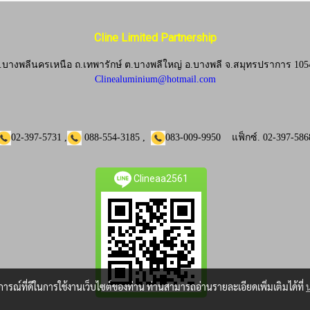
Cline Limited Partnership
.บางพลีนครเหนือ ถ.เทพารักษ์ ต.บางพลีใหญ่ อ.บางพลี
จ.
สมุทรปราการ 105
Clinealuminium@hotmail.com
02-397-5731
,
088-554-3185
,
083-009-9950
แฟ็กซ์.
02-397-586
Clineaa2561
บการณ์ที่ดีในการใช้งานเว็บไซต์ของท่าน ท่านสามารถอ่านรายละเอียดเพิ่มเติมได้ที่