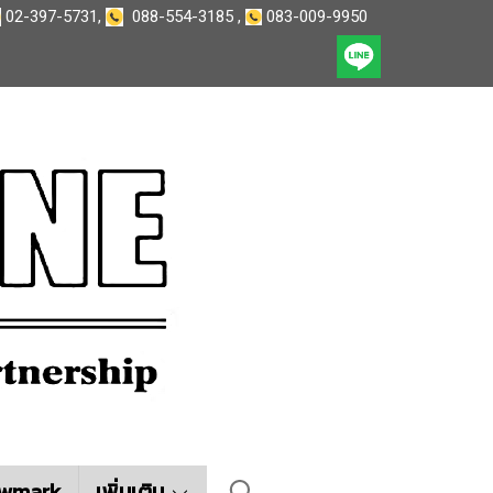
02-397-5731
,
088-554-3185
,
083-009-9950
wmark
เพิ่มเติม