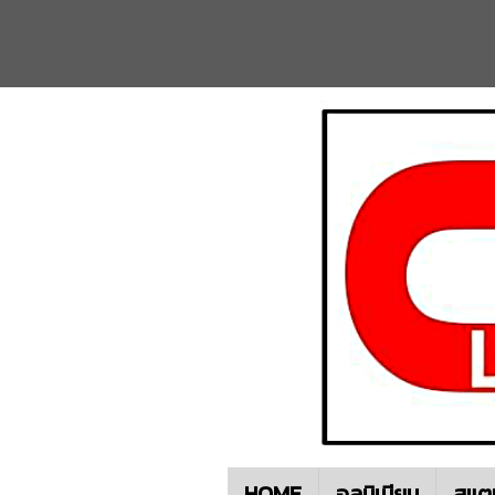
HOME
อลูมิเนียม
สแต