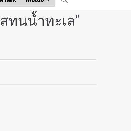
ลสทนน้ำทะเล"