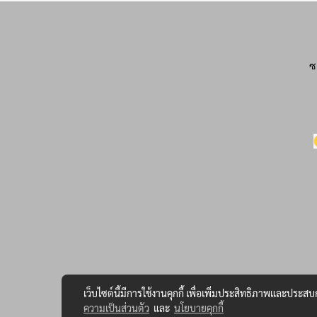
ซ
เว็บไซต์นี้มีการใช้งานคุกกี้ เพื่อเพิ่มประสิทธิภาพและประส
ความเป็นส่วนตัว
และ
นโยบายคุกกี้