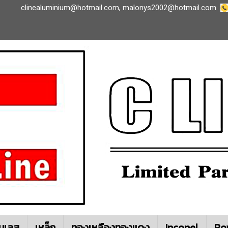
clinealuminium@hotmail.com
,
malonys2002@hotmail.com
นเลส
เหล็ก
ทองเหลืองทองแดง
Inconel
Ro