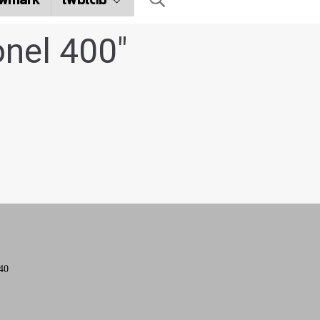
nel 400"
40