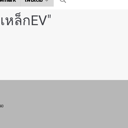
เหล็กEV"
40