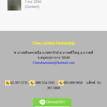
1 พ.ย. 2566
(Content)
Cline Limited Partnership
ซ.บางพลีนครเหนือ ถ.เทพารักษ์ ต.บางพลีใหญ่ อ.บางพลี
จ.
สมุทรปราการ 10540
Clinealuminium@hotmail.com
02-397-5731
,
088-554-3185
,
083-009-9950
แฟ็กซ์.
02-
397-5868
Clineaa2561