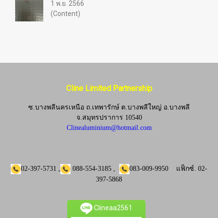
1 พ.ย. 2566
(Content)
Cline Limited Partnership
ซ.บางพลีนครเหนือ ถ.เทพารักษ์ ต.บางพลีใหญ่ อ.บางพลี
จ.
สมุทรปราการ 10540
Clinealuminium@hotmail.com
02-397-5731
,
088-554-3185
,
083-009-9950
แฟ็กซ์.
02-
397-5868
Clineaa2561