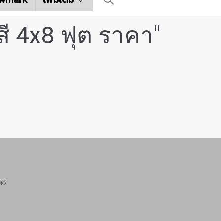
ี 4x8 ฟุต ราคา"
40