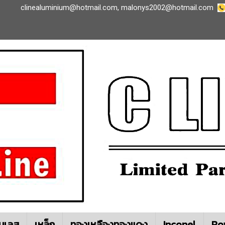
clinealuminium@hotmail.com
,
malonys2002@hotmail.com
นเลส
เหล็ก
ทองเหลืองทองแดง
Inconel
Ro