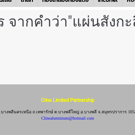
 จากคำว่า"แผ่นสังกะส
Cline Limited Partnership
.บางพลีนครเหนือ ถ.เทพารักษ์ ต.บางพลีใหญ่ อ.บางพลี
จ.
สมุทรปราการ 105
Clinealuminium@hotmail.com