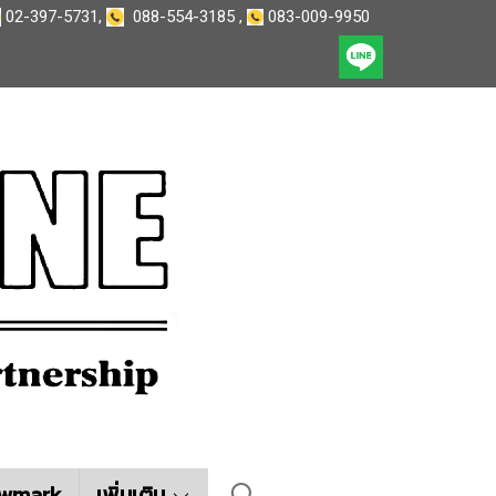
02-397-5731
,
088-554-3185
,
083-009-9950
wmark
เพิ่มเติม