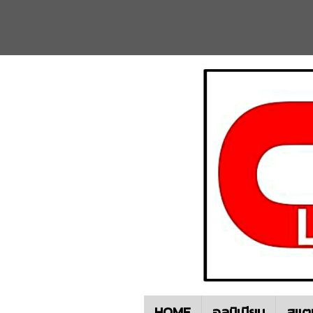
HOME
อลูมิเนียม
สแต