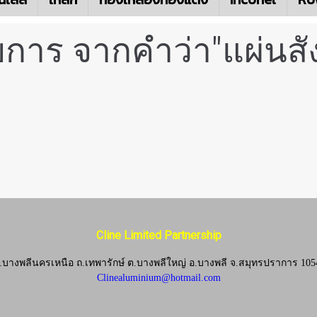
การ จากคำว่า"แผ่นสั
Cline Limited Partnership
.บางพลีนครเหนือ ถ.เทพารักษ์ ต.บางพลีใหญ่ อ.บางพลี
จ.
สมุทรปราการ 105
Clinealuminium@hotmail.com