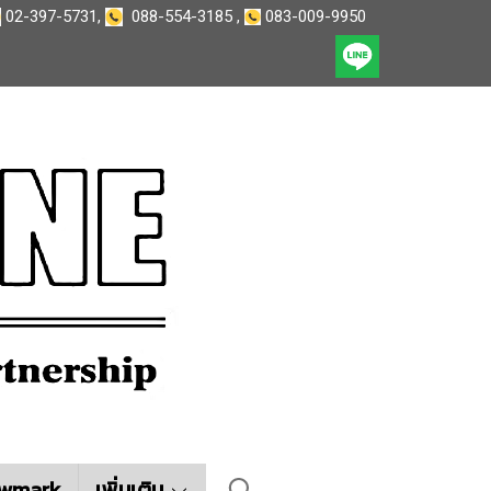
02-397-5731
,
088-554-3185
,
083-009-9950
wmark
เพิ่มเติม