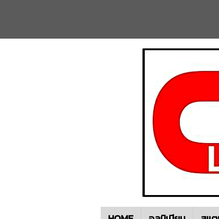
HOME
อลูมิเนียม
สแต