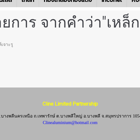
ยการ จากคำว่า"เหล็กซ
์เจาะรู
Cline Limited Partnership
.บางพลีนครเหนือ ถ.เทพารักษ์ ต.บางพลีใหญ่ อ.บางพลี
จ.
สมุทรปราการ 105
Clinealuminium@hotmail.com