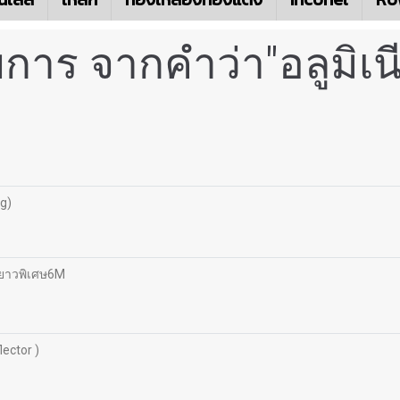
การ จากคำว่า"อลูมิเ
g)
ดยาวพิเศษ6M
ector )