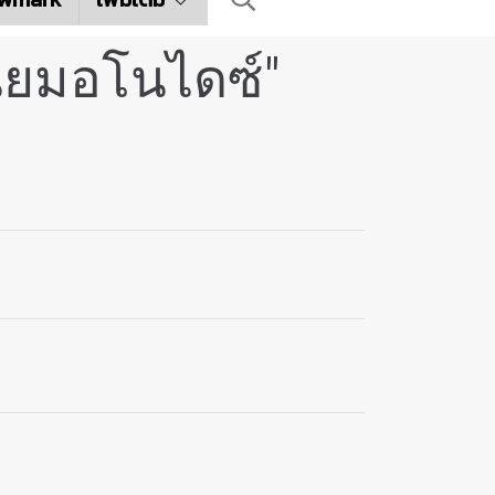
นียมอโนไดซ์"