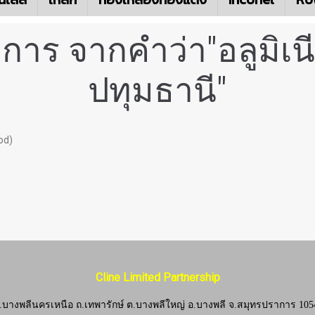
การ จากคำว่า"อลูมิเน
ปทุมธานี"
od)
Cline Limited Partnership
.บางพลีนครเหนือ ถ.เทพารักษ์ ต.บางพลีใหญ่ อ.บางพลี
จ.
สมุทรปราการ 105