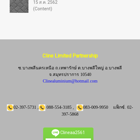
15 ส.ค. 2562
(Content)
Cline Limited Partnership
ซ.บางพลีนครเหนือ ถ.เทพารักษ์ ต.บางพลีใหญ่ อ.บางพลี
จ.
สมุทรปราการ 10540
Clinealuminium@hotmail.com
02-397-5731
,
088-554-3185
,
083-009-9950
แฟ็กซ์.
02-
397-5868
Clineaa2561