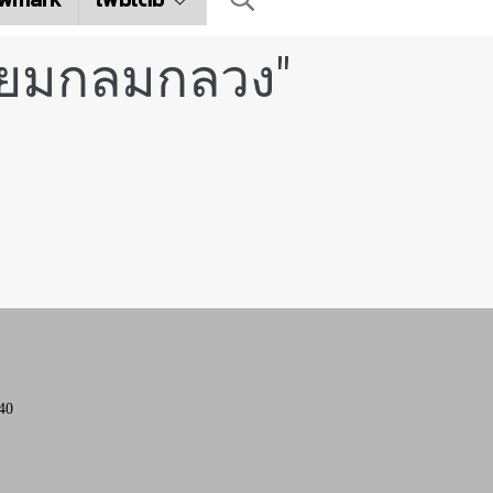
นียมกลมกลวง"
40