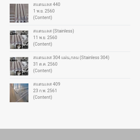
สแตนเลส 440
1 พ.ย. 2560
(Content)
สแตนเลส (Stainless)
11 พ.ย. 2560
(Content)
สแตนเลส 304 แผ่น,กลม (Stainless 304)
31 ต.ค. 2560
(Content)
สแตนเลส 409
23 ก.พ. 2561
(Content)