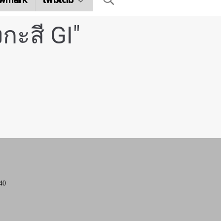
กะสี GI"
40