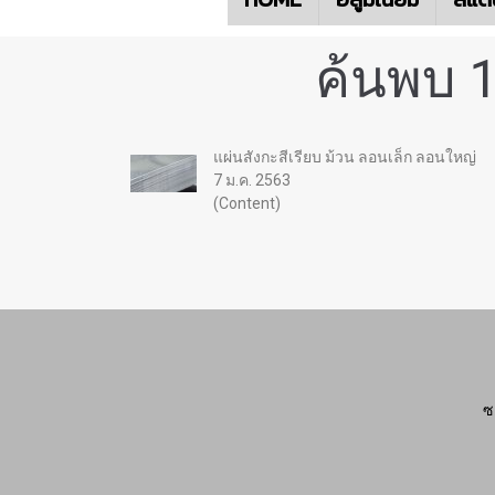
ค้นพบ 1
แผ่นสังกะสีเรียบ ม้วน ลอนเล็ก ลอนใหญ่
7 ม.ค. 2563
(Content)
ซ