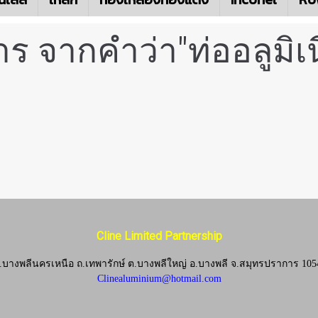
ร จากคำว่า"ท่ออลูมิ
Cline Limited Partnership
.บางพลีนครเหนือ ถ.เทพารักษ์ ต.บางพลีใหญ่ อ.บางพลี
จ.
สมุทรปราการ 105
Clinealuminium@hotmail.com