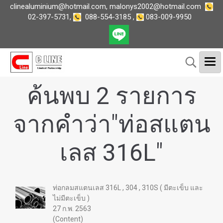
clinealuminium@hotmail.com
,
malonys2002@hotmail.com
02-397-5731
,
088-554-3185
,
083-009-9950
ค้นพบ 2 รายการ
จากคำว่า"ท่อสแตน
เลส 316L"
ท่อกลมสแตนเลส 316L , 304 , 310S ( มีตะเข็บ และ
ไม่มีตะเข็บ )
27 ก.พ. 2563
(Content)