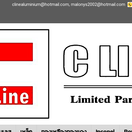
clinealuminium@hotmail.com
,
malonys2002@hotmail.com
นเลส
เหล็ก
ทองเหลืองทองแดง
Inconel
Ro