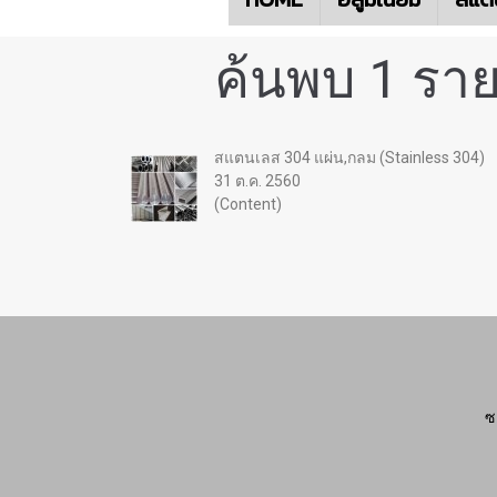
ค้นพบ 1 รา
สแตนเลส 304 แผ่น,กลม (Stainless 304)
31 ต.ค. 2560
(Content)
ซ