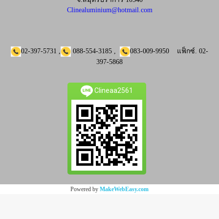
Clinealuminium@hotmail.com
02-397-5731
,
088-554-3185
,
083-009-9950
แฟ็กซ์.
02-
397-5868
Clineaa2561
Powered by
MakeWebEasy.com